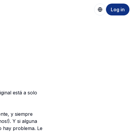
Log in
ginal está a solo
ente, y siempre
os!). Y si alguna
o hay problema. Le