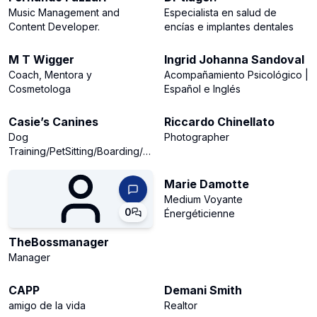
Music Management and
Especialista en salud de
Content Developer.
encías e implantes dentales
3
0
M T Wigger
Ingrid Johanna Sandoval
Coach, Mentora y
Acompañamiento Psicológico |
Cosmetologa
Español e Inglés
0
0
Casie’s Canines
Riccardo Chinellato
Dog
Photographer
Training/PetSitting/Boarding/Daycare/Stay
0
N Train/+
Marie Damotte
Medium Voyante
0
Énergéticienne
TheBossmanager
Manager
0
0
CAPP
Demani Smith
amigo de la vida
Realtor
0