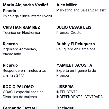
Maria Alejandra Vasilef
Alex Miller
Marketing and Sales Specialist
Pinedo
Psicóloga clínica infantojuvenil
39
39
CRISTIAN RAMIREZ
JULIO CESAR LEIS
Tecnico en Electronica
Prompts Creator
39
38
Ricardo
Bubbly El Peluquero
Ingeniero Agrónomo,
Peluquero en Barcelona
empresario
33
30
Ricardo
YAMILET ACOSTA
Responde en minutos a tus
Experta en Ingeniería de
clientes 24/7
Prompts
21
13
ROCIO PALOMO
LISBERIA
COACH especializada en
INTELIGENTE,
Divorcios de mujeres
INDEPENDIENTE, CENTRADA,
12
5
FORTALEZA MORAL.
Fernando Fazzari
Dr tiager.