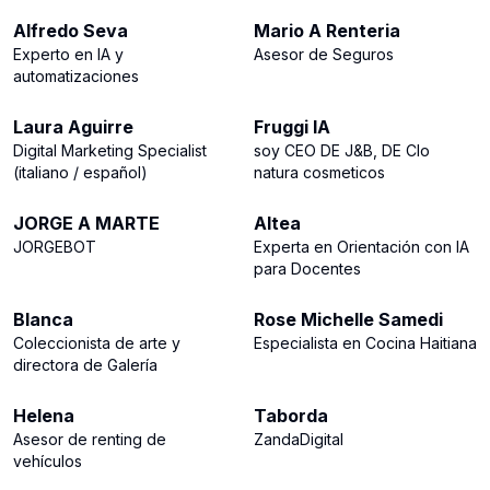
Alfredo Seva
Mario A Renteria
Experto en IA y
Asesor de Seguros
automatizaciones
214
169
Laura Aguirre
Fruggi IA
Digital Marketing Specialist
soy CEO DE J&B, DE Clo
(italiano / español)
natura cosmeticos
164
161
JORGE A MARTE
Altea
JORGEBOT
Experta en Orientación con IA
para Docentes
160
159
Blanca
Rose Michelle Samedi
Coleccionista de arte y
Especialista en Cocina Haitiana
directora de Galería
143
141
Helena
Taborda
Asesor de renting de
ZandaDigital
vehículos
80
63