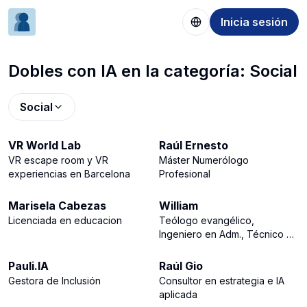
Inicia sesión
Dobles con IA en la categoría: Social
Social
764
577
VR World Lab
Raúl Ernesto
VR escape room y VR
Máster Numerólogo
experiencias en Barcelona
Profesional
463
363
Marisela Cabezas
William
Licenciada en educacion
Teólogo evangélico,
Ingeniero en Adm., Técnico en
284
235
IA
Pauli.IA
Raúl Gio
Gestora de Inclusión
Consultor en estrategia e IA
aplicada
228
224